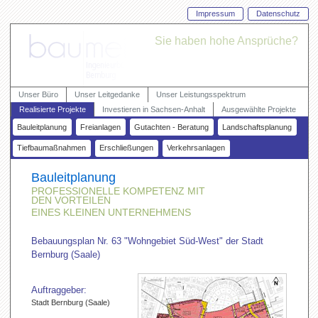
Impressum
Datenschutz
Sie haben hohe Ansprüche?
Unser Büro
Unser Leitgedanke
Unser Leistungsspektrum
Realisierte Projekte
Investieren in Sachsen-Anhalt
Ausgewählte Projekte
Kontakt
Bauleitplanung
Freianlagen
Gutachten - Beratung
Landschaftsplanung
Tiefbaumaßnahmen
Erschließungen
Verkehrsanlagen
Bauleitplanung
PROFESSIONELLE KOMPETENZ MIT
DEN VORTEILEN
EINES KLEINEN UNTERNEHMENS
Bebauungsplan Nr. 63 "Wohngebiet Süd-West" der Stadt
Bernburg (Saale)
Auftraggeber:
Stadt Bernburg (Saale)